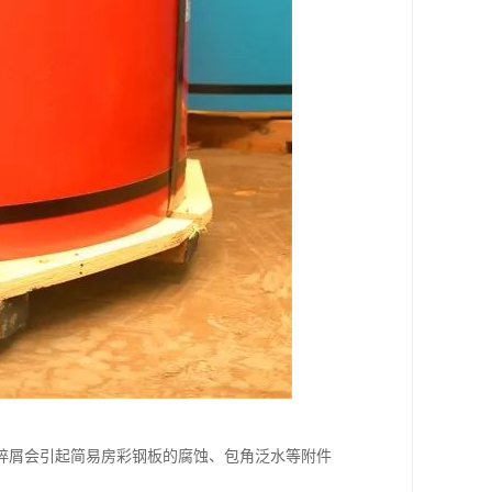
碎屑会引起简易房彩钢板的腐蚀、包角泛水等附件