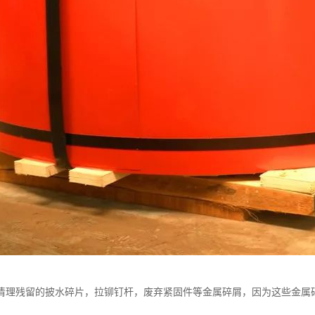
清理残留的披水碎片，拉铆钉杆，废弃紧固件等金属碎屑，因为这些金属