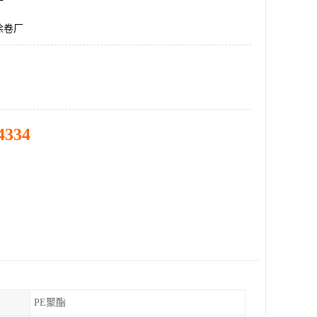
涂卷厂
4334
PE聚酯