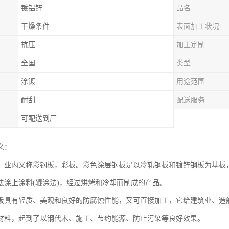
镀铝锌
品名
干燥条件
表面加工状况
抗压
加工定制
全国
类型
涂镀
用途范围
耐刮
配送服务
可配送到厂
义：
，业内又称彩钢板，彩板。彩色涂层钢板是以冷轧钢板和镀锌钢板为基板，
法涂上涂料(辊涂法)，经过烘烤和冷却而制成的产品。
板具有轻质、美观和良好的防腐蚀性能，又可直接加工，它给建筑业、造
材料，起到了以钢代木、施工、节约能源、防止污染等良好效果。