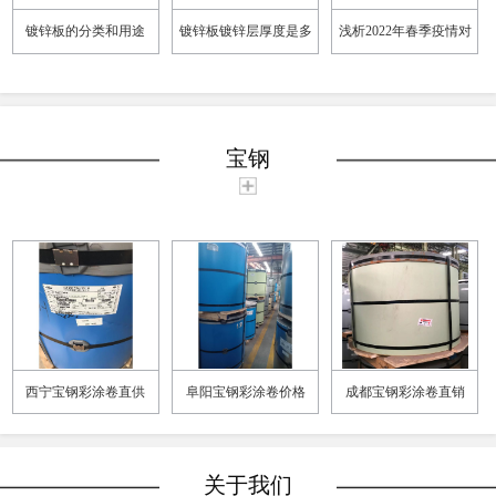
镀锌板的分类和用途
镀锌板镀锌层厚度是多
浅析2022年春季疫情对
少？
镀锌板卷市场的影响
宝钢
西宁宝钢彩涂卷直供
阜阳宝钢彩涂卷价格
成都宝钢彩涂卷直销
关于我们