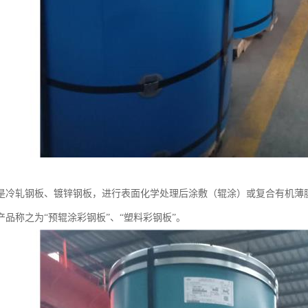
是冷轧钢板、镀锌钢板，进行表面化学处理后涂敷（辊涂）或复合有机薄膜
产品称之为“预辊涂彩钢板”、“塑料彩钢板”。