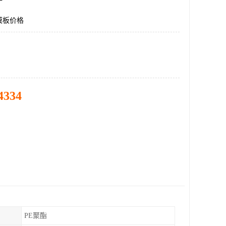
膜板价格
4334
PE聚酯