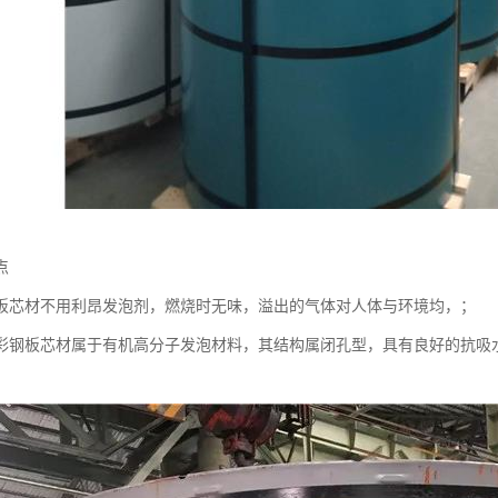
点
板芯材不用利昂发泡剂，燃烧时无味，溢出的气体对人体与环境均，；
彩钢板芯材属于有机高分子发泡材料，其结构属闭孔型，具有良好的抗吸