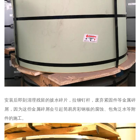
安装后即刻清理残留的披水碎片，拉铆钉杆，废弃紧固件等金属碎
屑，因为这些金属碎屑会引起简易房彩钢板的腐蚀、包角泛水等附
件的施工。