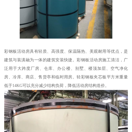
彩钢板活动房具有轻质、高强度、保温隔热、美观耐用等优点，是
建筑与装潢融为一体的建筑安装快捷。彩钢板活动房施工清洁，广
泛用于大跨度厂房、仓库、办公楼、别墅、楼顶加层、空气净化
房、冷库、商店、售货亭和临时用房。轻彩钢板夹芯板平方米重量
低于14KG可以充分减少结构负荷，降低活动房结构造价。