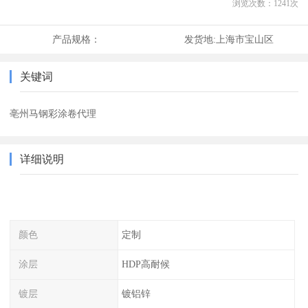
浏览次数：
1241
次
产品规格：
发货地:
上海市宝山区
关键词
亳州马钢彩涂卷代理
详细说明
颜色
定制
涂层
HDP高耐候
镀层
镀铝锌