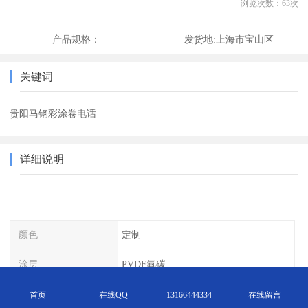
浏览次数：
63
次
产品规格：
发货地:
上海市宝山区
关键词
贵阳马钢彩涂卷电话
详细说明
颜色
定制
涂层
PVDF氟碳
镀层
锌铝镁
首页
在线QQ
13166444334
在线留言