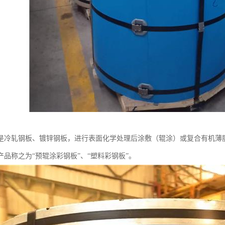
是冷轧钢板、镀锌钢板，进行表面化学处理后涂敷（辊涂）或复合有机薄膜
产品称之为“预辊涂彩钢板”、“塑料彩钢板”。