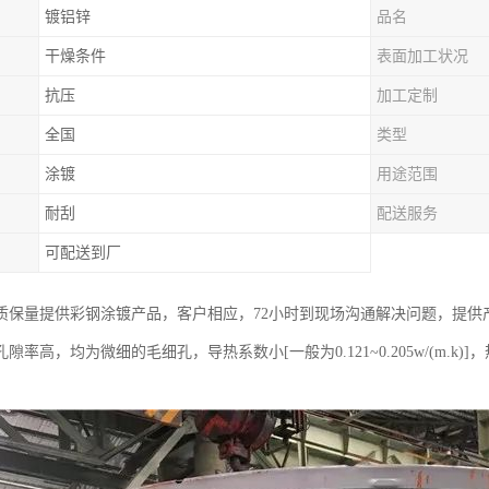
镀铝锌
品名
干燥条件
表面加工状况
抗压
加工定制
全国
类型
涂镀
用途范围
耐刮
配送服务
可配送到厂
质保量提供彩钢涂镀产品，客户相应，72小时到现场沟通解决问题，提供
隙率高，均为微细的毛细孔，导热系数小[一般为0.121~0.205w/(m.