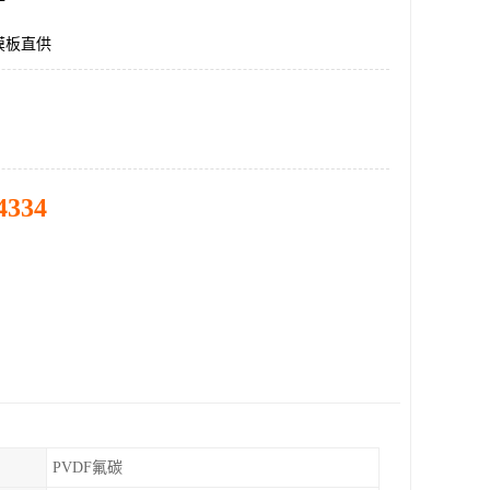
膜板直供
4334
PVDF氟碳