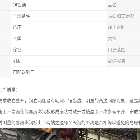
锌铝镁
品名
干燥条件
表面加工状况
抗压
加工定制
全国
类型
涂镀
用途范围
耐刮
配送服务
可配送到厂
判断质量：
要求收卷整齐，钢卷两侧没有毛刺、锯齿边、明显的两边间隙现象，这是
施工不当而使简易房彩钢板形成扇状或散开或使屋面下缘参差不齐，安放
时测量简易房彩钢板上下两端之边缘至天沟的距离是否相等以避免简易房