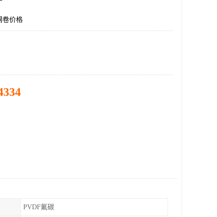
钢卷价格
4334
PVDF氟碳