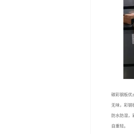
碳彩钢板优
无味，彩钢
防水防湿，
自重轻。