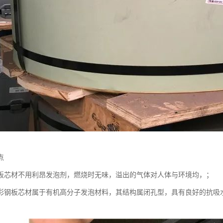
点
板芯材不用利昂发泡剂，燃烧时无味，溢出的气体对人体与环境均，；
彩钢板芯材属于有机高分子发泡材料，其结构属闭孔型，具有良好的抗吸