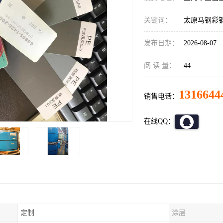
关键词：
太原马钢彩
发布日期：
2026-08-07
阅 读 量：
44
1316644
销售电话：
在线QQ：
定制
涂层