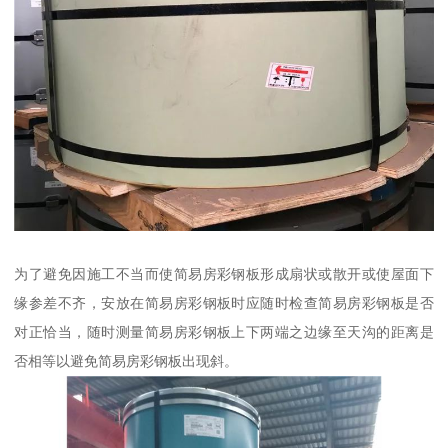
为了避免因施工不当而使简易房彩钢板形成扇状或散开或使屋面下
缘参差不齐，安放在简易房彩钢板时应随时检查简易房彩钢板是否
对正恰当，随时测量简易房彩钢板上下两端之边缘至天沟的距离是
否相等以避免简易房彩钢板出现斜。