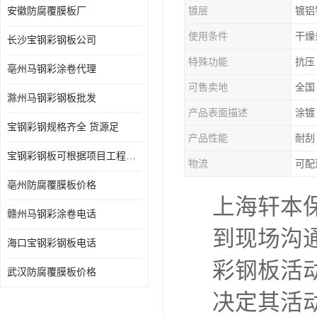
安徽防腐覆膜板厂
镀层
镀铝
使用条件
干燥
长沙宝钢彩钢板公司
特殊功能
抗压
亳州马钢彩涂卷代理
可售卖地
全国
滁州马钢彩钢板批发
产品表面描述
涂镀
宝钢彩钢规格齐全 货源足
产品性能
耐刮
宝钢彩钢板可根据项目工程定制
物流
可配
亳州防腐覆膜板价格
上海轩本
赣州马钢彩涂卷电话
到现场沟
海口宝钢彩钢板电话
彩钢板活
武汉防腐覆膜板价格
决定其活