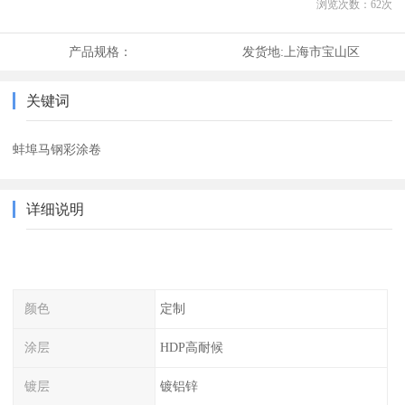
浏览次数：
62
次
产品规格：
发货地:
上海市宝山区
关键词
蚌埠马钢彩涂卷
详细说明
颜色
定制
涂层
HDP高耐候
镀层
镀铝锌