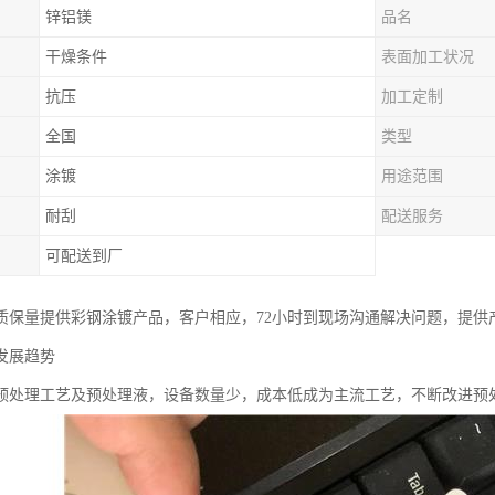
锌铝镁
品名
干燥条件
表面加工状况
抗压
加工定制
全国
类型
涂镀
用途范围
耐刮
配送服务
可配送到厂
质保量提供彩钢涂镀产品，客户相应，72小时到现场沟通解决问题，提供
发展趋势
预处理工艺及预处理液，设备数量少，成本低成为主流工艺，不断改进预