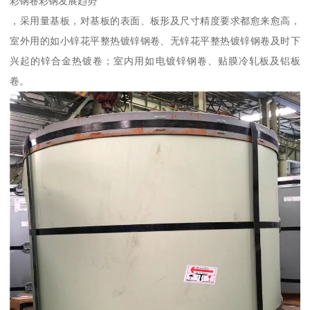
彩钢卷彩钢发展趋势
，采用量基板，对基板的表面、板形及尺寸精度要求都愈来愈高，
室外用的如小锌花平整热镀锌钢卷、无锌花平整热镀锌钢卷及时下
兴起的锌合金热镀卷；室内用如电镀锌钢卷、贴膜冷轧板及铝板
卷。