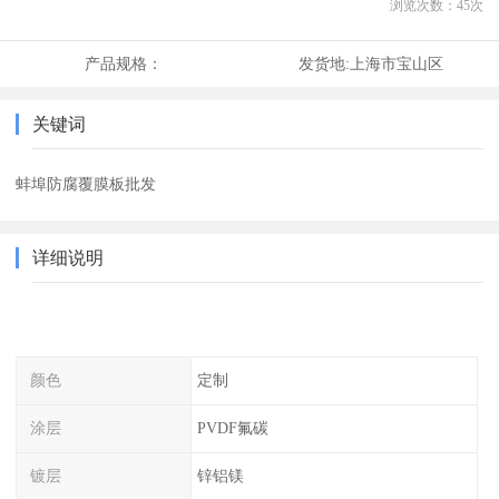
浏览次数：
45
次
产品规格：
发货地:
上海市宝山区
关键词
蚌埠防腐覆膜板批发
详细说明
颜色
定制
涂层
PVDF氟碳
镀层
锌铝镁