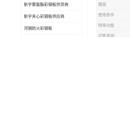
新宇聚氨酯彩钢板供货商
镀层
使用条件
新宇夹心彩钢板供应商
特殊功能
河钢防火彩钢板
可售卖地
冠洲机房彩钢板
产品表面描述
防火彩钢板供应商
产品性能
南宁宝钢彩钢卷厂 按需定制
物流
岩棉板彩钢板供货商
宝钢彩涂涂
河钢彩钢板供应商
业，得到各
河钢玻镁彩钢板供应商
的包装和便
宝武机房彩钢板生产厂家
彩钢卷彩钢
第二，改进