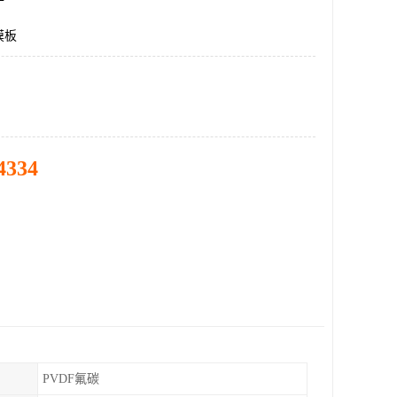
膜板
4334
PVDF氟碳