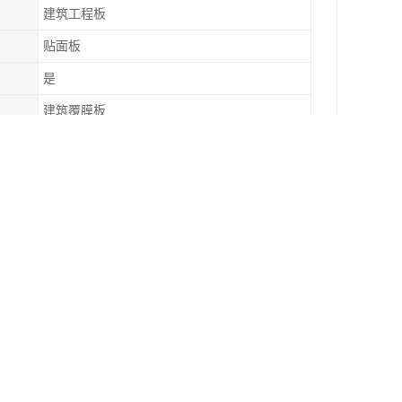
建筑工程板
贴面板
是
建筑覆膜板
办公室墙板
可配送到厂
我国的会展中心，体育场馆，枢纽，及汽车制造行
产设备，的管理经验，使产品质量胜人一筹。精良
处理液的稳定性、抗蚀性、环保性能。