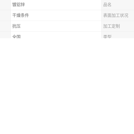
镀铝锌
品名
干燥条件
表面加工状况
抗压
加工定制
全国
类型
涂镀
用途范围
耐刮
配送服务
可配送到厂
卷是目前国内质量，但也是价格的彩涂产品。宝钢白灰彩涂卷大量应用在
行业的认可。，拒绝污迹是宝钢彩涂卷产品的承诺。宝钢彩涂板拥有的生
捷的物流，保证产品以零缺陷交付到用户手中。
发展趋势
预处理工艺及预处理液，设备数量少，成本低成为主流工艺，不断改进预