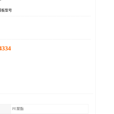
膜板型号
4334
PE聚酯