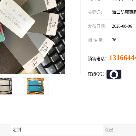
关键词：
海口防腐覆
发布日期：
2026-08-06
阅 读 量：
36
1316644
销售电话：
在线QQ：
定制
涂层