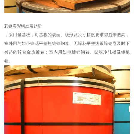
彩钢卷彩钢发展趋势
，采用量基板，对基板的表面、板形及尺寸精度要求都愈来愈高，
室外用的如小锌花平整热镀锌钢卷、无锌花平整热镀锌钢卷及时下
兴起的锌合金热镀卷；室内用如电镀锌钢卷、贴膜冷轧板及铝板
卷。