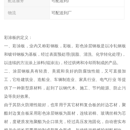
配送服务
可配送到厂
物流
可配送到厂
彩涂板的定义：
一、彩涂板，业内又称彩钢板，彩板。彩色涂层钢板是以冷轧钢板
和镀锌钢板为基板，经过表面预处理(脱脂、清洗、化学转化处理)，
以连续的方法涂上涂料(辊涂法)，经过烘烤和冷却而制成的产品。
二、涂层钢板具有轻质、美观和良好的防腐蚀性能，又可直接加
工，它给建筑业、造船业、车辆制造业、家具行业、电气行业 等提
供了一种新型原材料，起到了以钢代木、施工、节约能源、防止污
染等良好效果。
由于其防火防潮性能好，也常用于其它材料复合板的封边芯材，聚
酯封边复合板采用彩色涂层钢板为面材，连续岩棉、玻璃丝棉为芯
材，度硬质发泡聚酯为企口填充，经过高压发泡固化，自动密实布
棉并由超长双覆带控制成型复合而成，与传统挂棉维护材料相比，