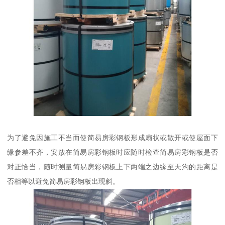
为了避免因施工不当而使简易房彩钢板形成扇状或散开或使屋面下
缘参差不齐，安放在简易房彩钢板时应随时检查简易房彩钢板是否
对正恰当，随时测量简易房彩钢板上下两端之边缘至天沟的距离是
否相等以避免简易房彩钢板出现斜。