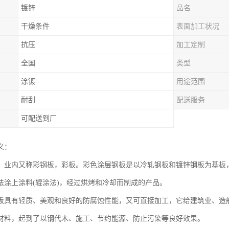
镀锌
品名
干燥条件
表面加工状况
抗压
加工定制
全国
类型
涂镀
用途范围
耐刮
配送服务
可配送到厂
义：
，业内又称彩钢板，彩板。彩色涂层钢板是以冷轧钢板和镀锌钢板为基板，
法涂上涂料(辊涂法)，经过烘烤和冷却而制成的产品。
板具有轻质、美观和良好的防腐蚀性能，又可直接加工，它给建筑业、造
材料，起到了以钢代木、施工、节约能源、防止污染等良好效果。