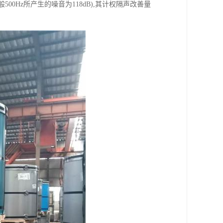
00Hz所产生的噪音为118dB),其计权隔声改善量