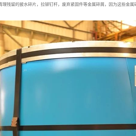
清理残留的披水碎片，拉铆钉杆，废弃紧固件等金属碎屑，因为这些金属