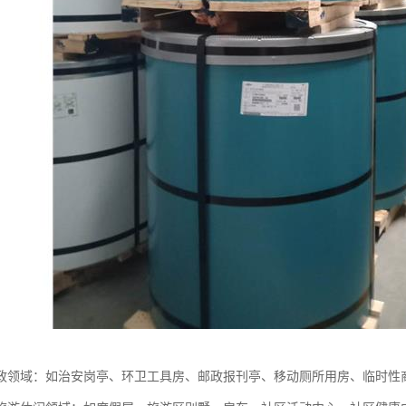
政领域：如治安岗亭、环卫工具房、邮政报刊亭、移动厕所用房、临时性