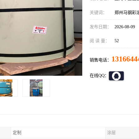
关键词：
郑州马钢彩
发布日期：
2026-08-09
阅 读 量：
52
1316644
销售电话：
在线QQ：
定制
涂层