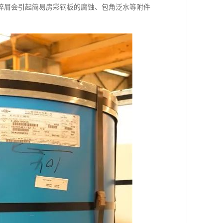
碎屑会引起简易房彩钢板的腐蚀、包角泛水等附件