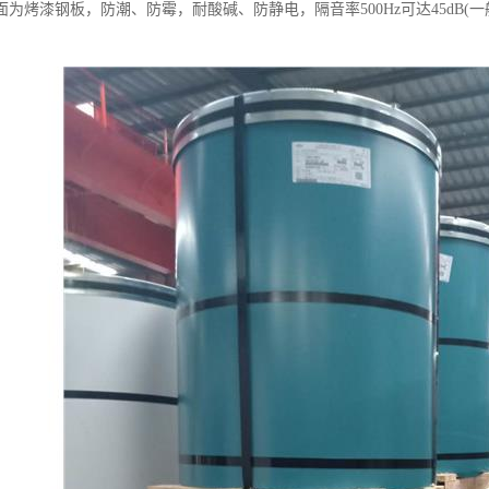
为烤漆钢板，防潮、防霉，耐酸碱、防静电，隔音率500Hz可达45dB(一般5