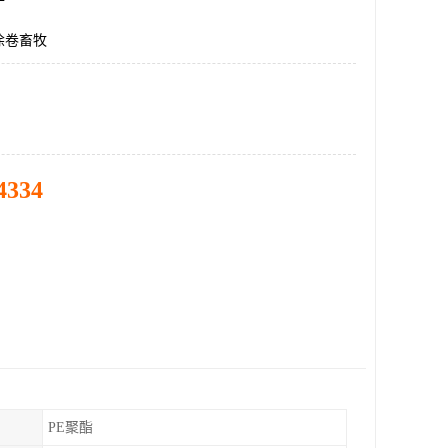
涂卷畜牧
4334
PE聚酯