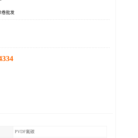
涂卷批发
4334
PVDF氟碳