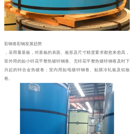
彩钢卷彩钢发展趋势
，采用量基板，对基板的表面、板形及尺寸精度要求都愈来愈高，
室外用的如小锌花平整热镀锌钢卷、无锌花平整热镀锌钢卷及时下
兴起的锌合金热镀卷；室内用如电镀锌钢卷、贴膜冷轧板及铝板
卷。