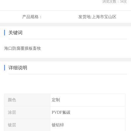
浏览次数：
34
次
产品规格：
发货地:
上海市宝山区
关键词
海口防腐覆膜板畜牧
详细说明
颜色
定制
涂层
PVDF氟碳
镀层
镀铝锌