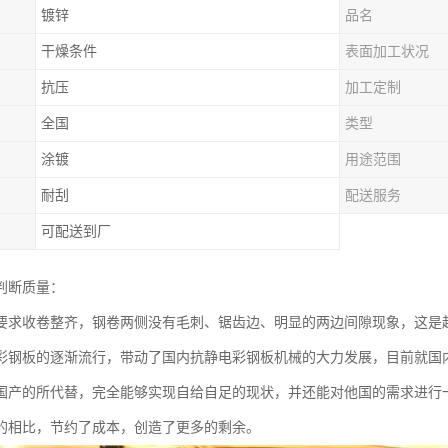
镀锌
品名
干燥条件
表面加工状况
抗压
加工定制
全国
类型
涂镀
用途范围
耐刮
配送服务
可配送到厂
判断质量：
要求收卷整齐，钢卷两侧没有毛刺、锯齿边、明显的两边间隙现象，这是
彩钢板的逐渐流行，带动了国内抗静电彩钢板机械的大力发展，目前就国
国产的所代替，完全能够实现自给自足的现状，并还能对他国的需求进行
的相比，节约了成本，创造了更多的剩余。