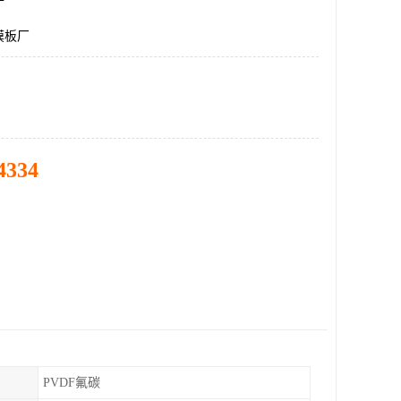
膜板厂
4334
PVDF氟碳