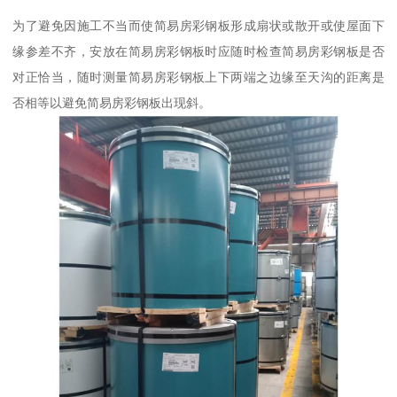
为了避免因施工不当而使简易房彩钢板形成扇状或散开或使屋面下
缘参差不齐，安放在简易房彩钢板时应随时检查简易房彩钢板是否
对正恰当，随时测量简易房彩钢板上下两端之边缘至天沟的距离是
否相等以避免简易房彩钢板出现斜。