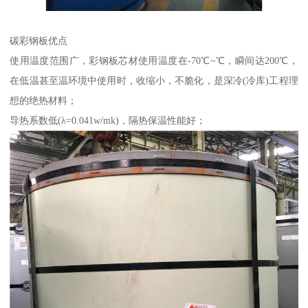
碳彩钢板优点
使用温度范围广，彩钢板芯材使用温度在-70℃~℃，瞬间达200℃，
在低温甚至温环境中使用时，收缩小，不脆化，是深冷(冷库)工程理
想的绝热材料；
导热系数低(λ=0.041w/mk)，隔热保温性能好；