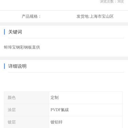
浏览次数：
38
次
产品规格：
发货地:
上海市宝山区
关键词
蚌埠宝钢彩钢板直供
详细说明
颜色
定制
涂层
PVDF氟碳
镀层
镀铝锌