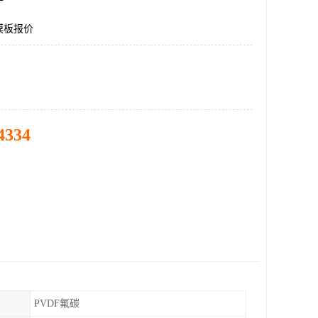
膜板报价
4334
PVDF氟碳