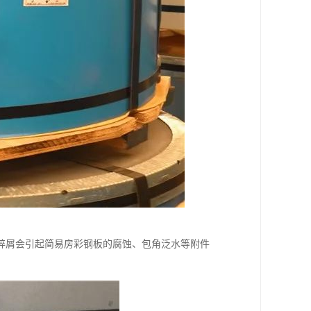
碎屑会引起简易房彩钢板的腐蚀、包角泛水等附件