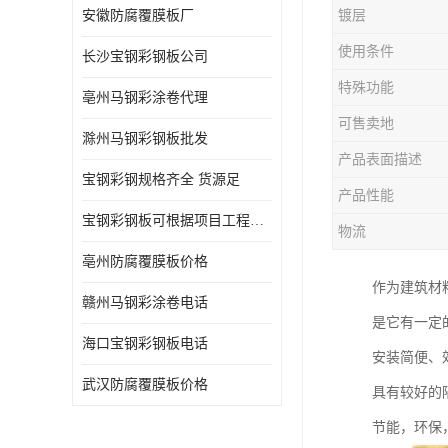
安徽防腐覆膜板厂
镀层
使用条件
长沙宝钢彩钢板公司
特殊功能
亳州马钢彩涂卷代理
可售卖地
滁州马钢彩钢板批发
产品表面描述
宝钢彩钢规格齐全 货源足
产品性能
宝钢彩钢板可根据项目工程定制
物流
亳州防腐覆膜板价格
作为建筑材
赣州马钢彩涂卷电话
是它有一定
海口宝钢彩钢板电话
安装简便、
武汉防腐覆膜板价格
具有较好的
节能，环保