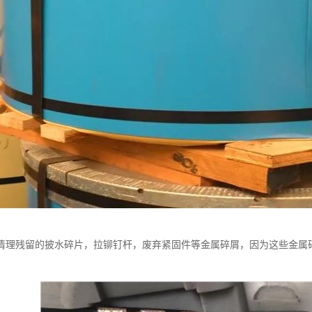
清理残留的披水碎片，拉铆钉杆，废弃紧固件等金属碎屑，因为这些金属