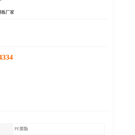
钢板厂家
4334
PE聚酯