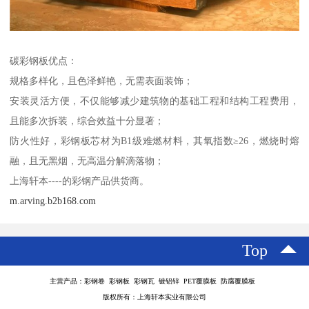
碳彩钢板优点：
规格多样化，且色泽鲜艳，无需表面装饰；
安装灵活方便，不仅能够减少建筑物的基础工程和结构工程费用，
且能多次拆装，综合效益十分显著；
防火性好，彩钢板芯材为B1级难燃材料，其氧指数≥26，燃烧时熔
融，且无黑烟，无高温分解滴落物；
上海轩本----的彩钢产品供货商。
m.arving.b2b168.com
Top
主营产品：彩钢卷 彩钢板 彩钢瓦 镀铝锌 PET覆膜板 防腐覆膜板
版权所有：上海轩本实业有限公司