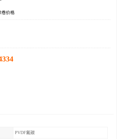
涂卷价格
4334
PVDF氟碳