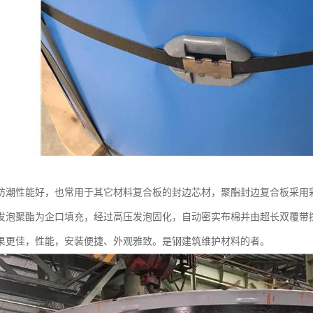
防潮性能好，也常用于其它材料复合板的封边芯材，聚酯封边复合板采用
发泡聚酯为企口填充，经过高压发泡固化，自动密实布棉并由超长双覆带
果更佳，性能，安装便捷、外观雅致。是钢建筑维护材料的者。