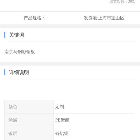
浏览次数：
29
次
产品规格：
发货地:
上海市宝山区
关键词
南京马钢彩钢板
详细说明
颜色
定制
涂层
PE聚酯
镀层
锌铝镁