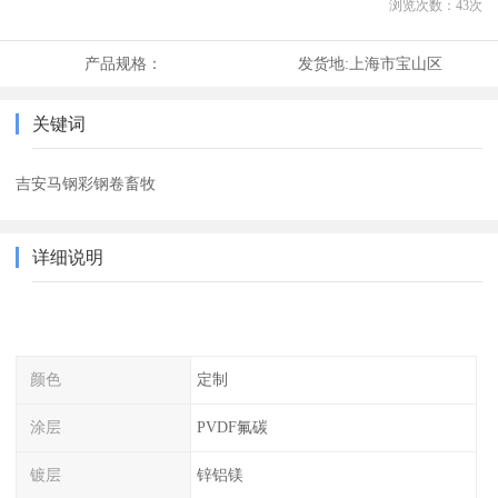
浏览次数：
43
次
产品规格：
发货地:
上海市宝山区
关键词
吉安马钢彩钢卷畜牧
详细说明
颜色
定制
涂层
PVDF氟碳
镀层
锌铝镁