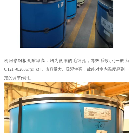
机房彩钢板孔隙率高，均为微细的毛细孔，导热系数小[一般为
0.121~0.205w/(m.k)]，热容量大、吸湿性强，故能对室内温度起到一
定的调节作用。