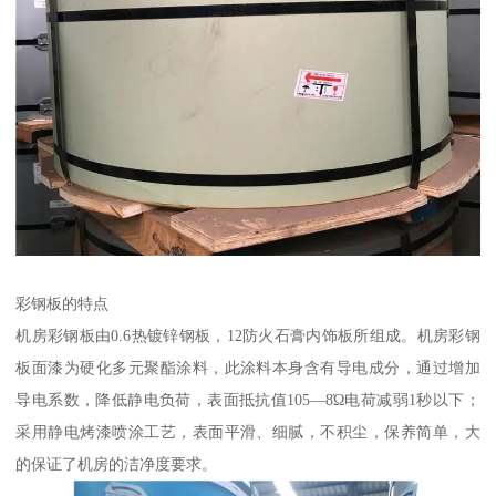
彩钢板的特点
机房彩钢板由0.6热镀锌钢板，12防火石膏内饰板所组成。机房彩钢
板面漆为硬化多元聚酯涂料，此涂料本身含有导电成分，通过增加
导电系数，降低静电负荷，表面抵抗值105—8Ώ电荷减弱1秒以下；
采用静电烤漆喷涂工艺，表面平滑、细腻，不积尘，保养简单，大
的保证了机房的洁净度要求。