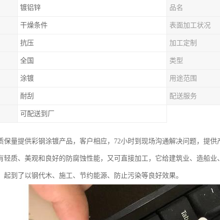
镀铝锌
品名
干燥条件
表面加工状况
抗压
加工定制
全国
类型
涂镀
用途范围
耐刮
配送服务
可配送到厂
质保量提供彩钢涂镀产品，客户相应，72小时到现场沟通解决问题，提供
有轻质、美观和良好的防腐蚀性能，又可直接加工，它给建筑业、造船业
，起到了以钢代木、施工、节约能源、防止污染等良好效果。