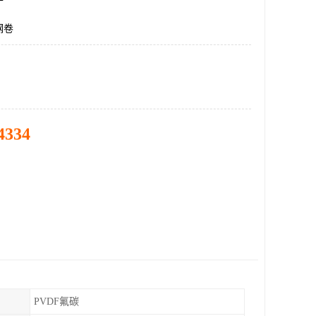
钢卷
4334
PVDF氟碳