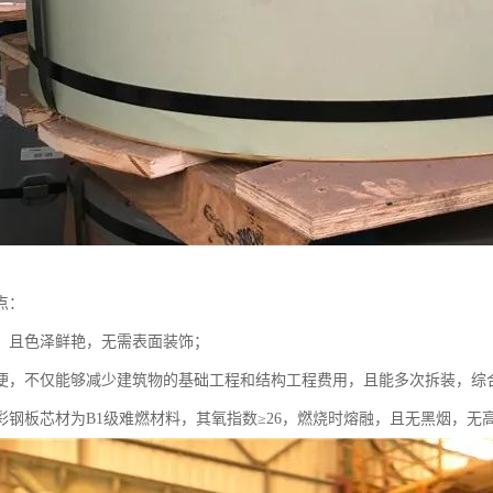
点：
，且色泽鲜艳，无需表面装饰；
便，不仅能够减少建筑物的基础工程和结构工程费用，且能多次拆装，综
彩钢板芯材为B1级难燃材料，其氧指数≥26，燃烧时熔融，且无黑烟，无