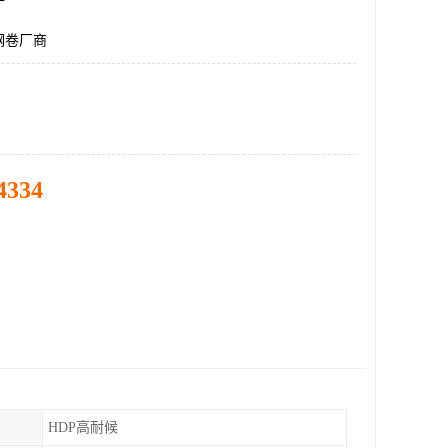
钢卷厂商
4334
HDP高耐候