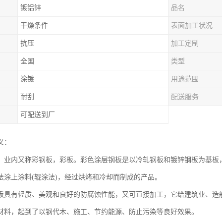
镀铝锌
品名
干燥条件
表面加工状况
抗压
加工定制
全国
类型
涂镀
用途范围
耐刮
配送服务
可配送到厂
义：
，业内又称彩钢板，彩板。彩色涂层钢板是以冷轧钢板和镀锌钢板为基板，
法涂上涂料(辊涂法)，经过烘烤和冷却而制成的产品。
板具有轻质、美观和良好的防腐蚀性能，又可直接加工，它给建筑业、造
材料，起到了以钢代木、施工、节约能源、防止污染等良好效果。