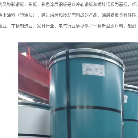
内又称彩钢板，彩板，彩色涂层钢板是以冷轧钢板和镀锌钢板为基板，经
涂上涂料（辊涂法），经过烘烤和冷却而制成的产品，涂层钢板具有轻质
船业、车辆制造业、家具行业、电气行业等提供了一种新型原材料，起到