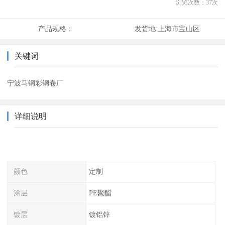
浏览次数：
37
次
产品规格：
发货地:
上海市宝山区
关键词
宁波马钢彩钢卷厂
详细说明
颜色
定制
涂层
PE聚酯
镀层
镀铝锌