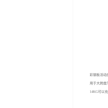
彩钢板活动
用于大跨度
14KG可