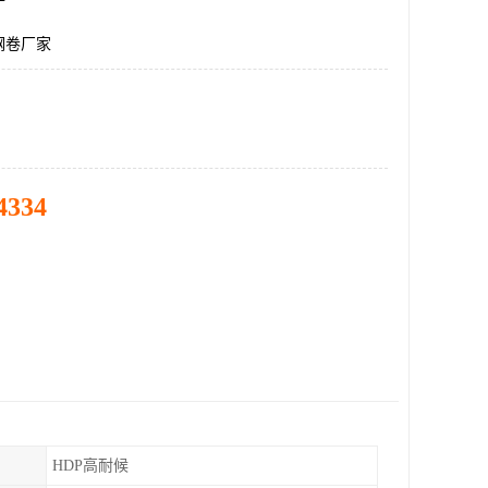
钢卷厂家
4334
HDP高耐候