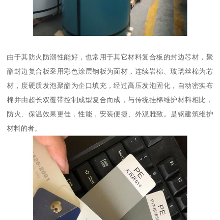
由于其防火防潮性能好，也常用于其它材料复合板的封边芯材，聚
酯封边复合板采用彩色涂层钢板为面材，连续岩棉、玻璃丝棉为芯
材，度硬质发泡聚酯为企口填充，经过高压发泡固化，自动密实布
棉并由超长双覆带控制成型复合而成，与传统挂棉维护材料相比，
防火、保温效果更佳，性能，安装便捷、外观雅致。是钢建筑维护
材料的者。