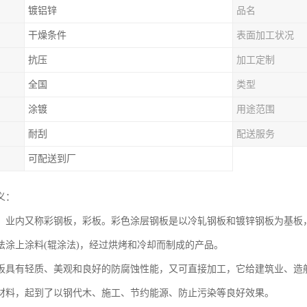
镀铝锌
品名
干燥条件
表面加工状况
抗压
加工定制
全国
类型
涂镀
用途范围
耐刮
配送服务
可配送到厂
义：
，业内又称彩钢板，彩板。彩色涂层钢板是以冷轧钢板和镀锌钢板为基板，
法涂上涂料(辊涂法)，经过烘烤和冷却而制成的产品。
板具有轻质、美观和良好的防腐蚀性能，又可直接加工，它给建筑业、造
材料，起到了以钢代木、施工、节约能源、防止污染等良好效果。