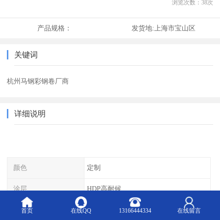
浏览次数：
38
次
产品规格：
发货地:
上海市宝山区
关键词
杭州马钢彩钢卷厂商
详细说明
颜色
定制
涂层
HDP高耐候
镀层
镀铝锌
首页
在线QQ
13166444334
在线留言