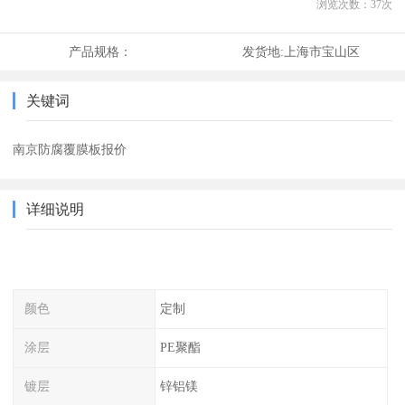
浏览次数：
37
次
产品规格：
发货地:
上海市宝山区
关键词
南京防腐覆膜板报价
详细说明
颜色
定制
涂层
PE聚酯
镀层
锌铝镁