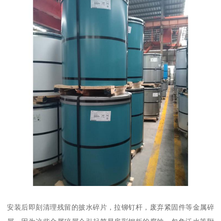
安装后即刻清理残留的披水碎片，拉铆钉杆，废弃紧固件等金属碎