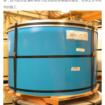
屑，因为这些金属碎屑会引起简易房彩钢板的腐蚀、包角泛水等附
件的施工。