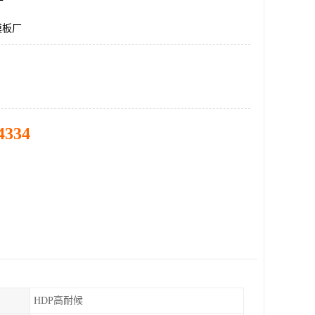
膜板厂
4334
HDP高耐候