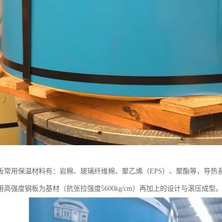
板常用保温材料有：岩棉、玻璃纤维棉、聚乙烯（EPS）、聚酯等，导热
用高强度钢板为基材（抗张拉强度5600kg/cm）再加上的设计与滚压成