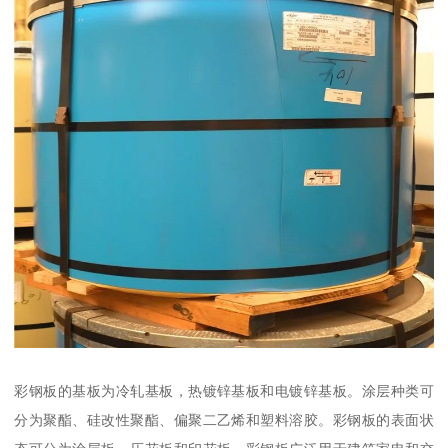
彩钢板的基板为冷轧基板，热镀锌基板和电镀锌基板。涂层种类可
分为聚酯、硅改性聚酯、偏聚二乙烯和塑料溶胶。彩钢板的表面状