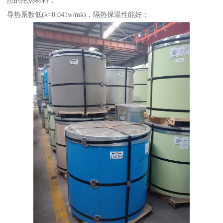
想的绝热材料；
导热系数低(λ=0.041w/mk)，隔热保温性能好；