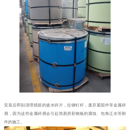
安装后即刻清理残留的披水碎片，拉铆钉杆，废弃紧固件等金属碎
屑，因为这些金属碎屑会引起简易房彩钢板的腐蚀、包角泛水等附
件的施工。