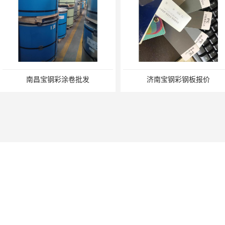
南昌宝钢彩涂卷批发
济南宝钢彩钢板报价
您是第
2353006
位访客
版权所有 ©2026-08-08
沪ICP备2024079275号-4
上海轩本实业有限
有权利.
上海轩本实业有限公司
保留所有权利.
赣州防腐覆膜板厂商
南昌马钢彩钢卷厂商