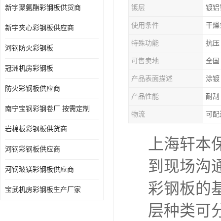
新宇聚氨酯彩钢板供货商
镀层
镀铝
使用条件
干燥
新宇夹心彩钢板供应商
特殊功能
抗压
河钢防火彩钢板
可售卖地
全国
冠洲机房彩钢板
产品表面描述
涂镀
防火彩钢板供应商
产品性能
耐刮
南宁宝钢彩钢卷厂 按需定制
物流
可配
岩棉板彩钢板供货商
上海轩本
河钢彩钢板供应商
到现场沟
河钢玻镁彩钢板供应商
彩钢板的
宝武机房彩钢板生产厂家
层种类可