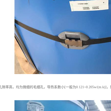
隙率高，均为微细的毛细孔，导热系数小[一般为0.121~0.205w/(m.