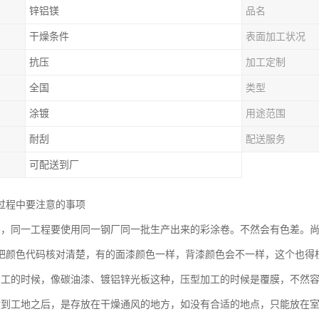
锌铝镁
品名
干燥条件
表面加工状况
抗压
加工定制
全国
类型
涂镀
用途范围
耐刮
配送服务
可配送到厂
过程中要注意的事项
差，同一工程要使用同一钢厂同一批生产出来的彩涂卷。不然会有色差。
把颜色代码核对清楚，有的面漆颜色一样，背漆颜色会不一样，这个也得
加工的时候，像碳油漆、镀铝锌光板这种，压型加工的时候是覆膜，不然
运到工地之后，是存放在干燥通风的地方，如没有合适的地点，只能放在