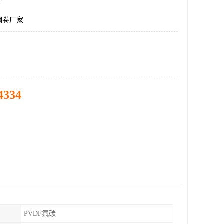
钢卷厂家
4334
PVDF氟碳