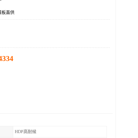
膜板直供
4334
HDP高耐候