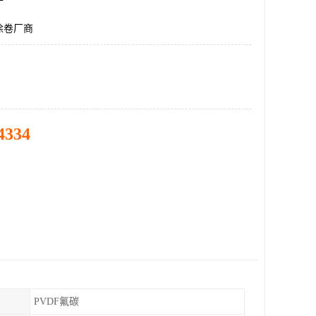
涂卷厂商
4334
PVDF氟碳